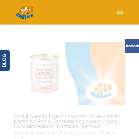
BLOG
Odkryj Country Taste z Łososiem: Zdrowa Mokra
Karma dla Psa w ZooNemo Legionowo i Nowy
Dwór Mazowiecki | Darmowa Dostawa!
utworzone przez
ZooNemo
|
gru 13, 2025
|
Country
Taste