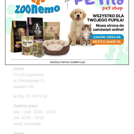
Upały wracają! Zadbaj o komfort swojego pupila
z matami chłodzącymi ZooNemo
Promocje
Petito Pet Shop – Internetowy Sklep Zoologiczny
Online! Wszystko Dla Twojego Pupila | ZooNemo
Z Życia Sklepu
Znajdź nas
Adres
05-120 Legionowo
ul. Piłsudskiego 31,
pawilon 134
tel./fax. 22 784 71 96
Godziny pracy
pon. – piąt. 10.00 – 19.00
sob. 10.00 – 15.00
niedz. zamknięte
Adres