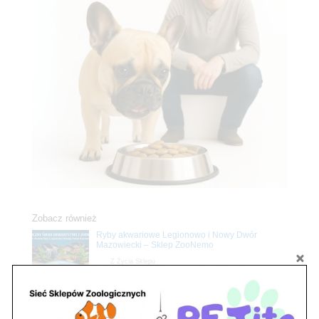
Zobacz również
Ryby akwariowe Legionowo i Nowy Dwór
Mazowiecki – Sklep ZooNemo
Z Życia Sklepu
Stwórz podwodne arcydzieło: Najpiękniejsze
rośliny akwariowe w ZooNemo – Legionowo i
Nowy Dwór Mazowiecki
Z Życia Sklepu