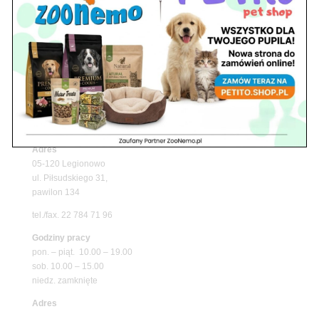
Upały wracają! Zadbaj o komfort swojego pupila
z matami chłodzącymi ZooNemo
Promocje
Petito Pet Shop – Internetowy Sklep Zoologiczny
Online! Wszystko Dla Twojego Pupila | ZooNemo
Z Życia Sklepu
Znajdź nas
Adres
05-120 Legionowo
ul. Piłsudskiego 31,
pawilon 134
tel./fax. 22 784 71 96
Godziny pracy
pon. – piąt. 10.00 – 19.00
sob. 10.00 – 15.00
niedz. zamknięte
Adres