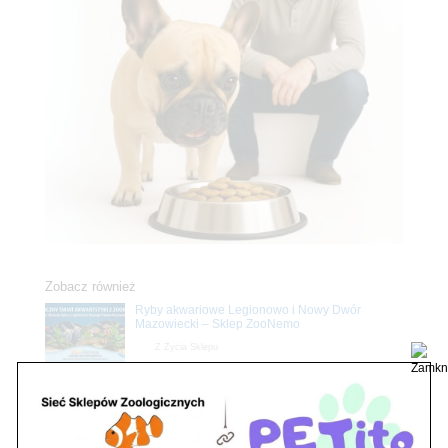
Zobacz również
Ryby akwariowe Legionowo i Nowy Dwór
Mazowiecki – Sklep ZooNemo
Z Życia Sklepu
Stwórz podwodne arcydzieło: Najpiękniejsze
rośliny akwariowe w ZooNemo – Legionowo i
Nowy Dwór Mazowiecki
Z Życia Sklepu