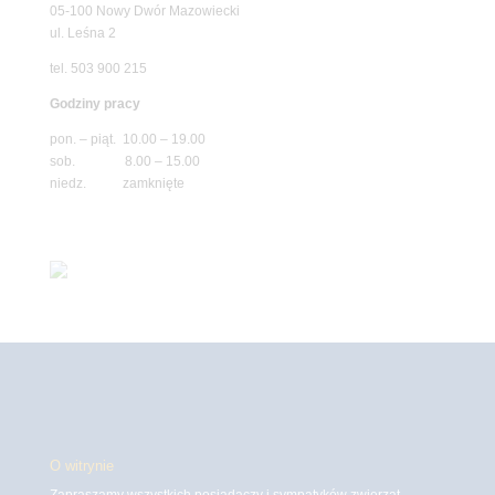
05-100 Nowy Dwór Mazowiecki
ul. Leśna 2
tel. 503 900 215
Godziny pracy
pon. – piąt. 10.00 – 19.00
sob. 8.00 – 15.00
niedz. zamknięte
O witrynie
Zapraszamy wszystkich posiadaczy i sympatyków zwierząt