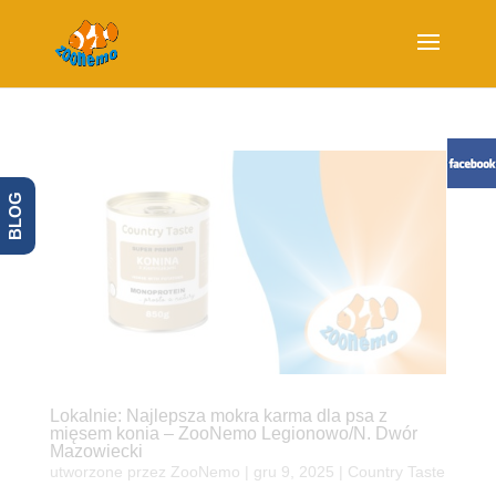
BLOG
Lokalnie: Najlepsza mokra karma dla psa z
mięsem konia – ZooNemo Legionowo/N. Dwór
Mazowiecki
utworzone przez
ZooNemo
|
gru 9, 2025
|
Country Taste