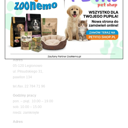
Upały wracają! Zadbaj o komfort swojego pupila
z matami chłodzącymi ZooNemo
Promocje
Petito Pet Shop – Internetowy Sklep Zoologiczny
Online! Wszystko Dla Twojego Pupila | ZooNemo
Z Życia Sklepu
Znajdź nas
Adres
05-120 Legionowo
ul. Piłsudskiego 31,
pawilon 134
tel./fax. 22 784 71 96
Godziny pracy
pon. – piąt. 10.00 – 19.00
sob. 10.00 – 15.00
niedz. zamknięte
Adres