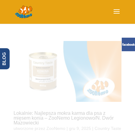
BLOG
Lokalnie: Najlepsza mokra karma dla psa z
mięsem konia – ZooNemo Legionowo/N. Dwór
Mazowiecki
utworzone przez
ZooNemo
|
gru 9, 2025
|
Country Taste