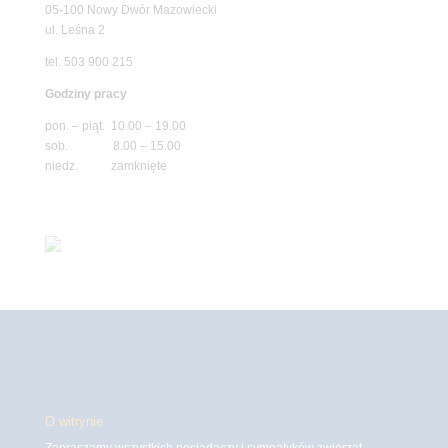
05-100 Nowy Dwór Mazowiecki
ul. Leśna 2
tel. 503 900 215
Godziny pracy
pon. – piąt. 10.00 – 19.00
sob. 8.00 – 15.00
niedz. zamknięte
O witrynie
Zapraszamy wszystkich posiadaczy i sympatyków zwierząt