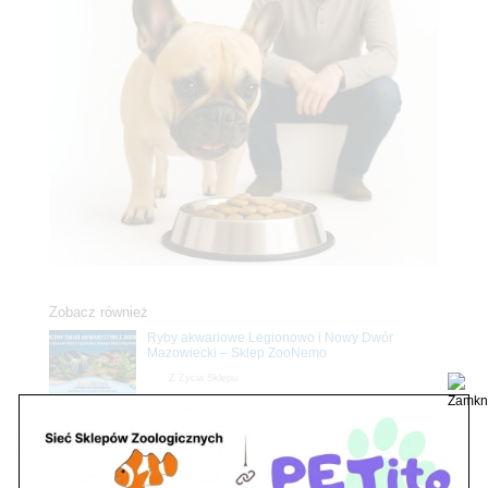
Zobacz również
Ryby akwariowe Legionowo i Nowy Dwór
Mazowiecki – Sklep ZooNemo
Z Życia Sklepu
Stwórz podwodne arcydzieło: Najpiękniejsze
rośliny akwariowe w ZooNemo – Legionowo i
Nowy Dwór Mazowiecki
Z Życia Sklepu