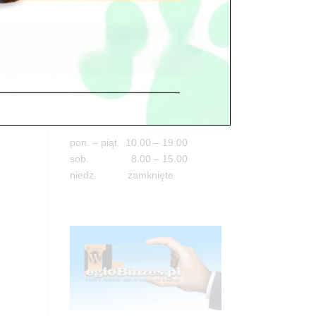
Adres
05-100 Nowy Dwór Mazowiecki
ul. Leśna 2
tel. 503 900 215
Godziny pracy
pon. – piąt. 10.00 – 19.00
sob. 8.00 – 15.00
niedz. zamknięte