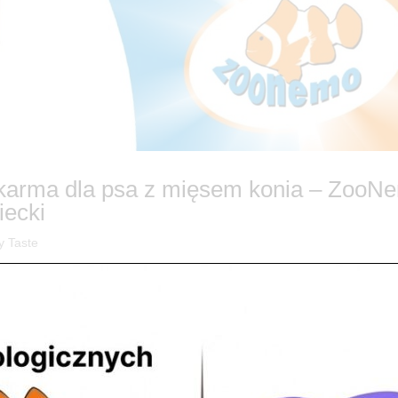
 karma dla psa z mięsem konia – ZooN
ecki
y Taste
ountry Taste: Mokra Karma z Mięsem Konia Dostępna w ZooNemo! Czy
ooNemo rozumiemy, że zdrowie zaczyna się na talerzu. Dlatego z dumą