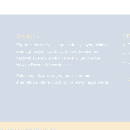
O witrynie
P
Zapraszamy wszystkich posiadaczy i sympatyków
Z
zwierząt małych czy dużych, do odwiedzenia
H
naszych sklepów zoologicznych w Legionowie i
C
Nowym Dworze Mazowieckim
Polecamy także wizytę na naszej stronie
Li
internetowej, która przybliży Państwu naszą ofertę.
mo
wszelkie prawa zastrzeżone