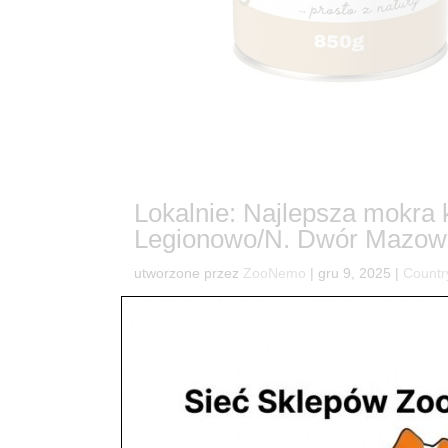
Lokalnie: Najlepsza mokra
Legionowo/N. Dwór Mazowi
utworzone przez
ZooNemo
|
gru 9, 2025
|
Countr
9🐴 Ekskluzywne Odżywianie w Zasięgu Ręki! C
pies zasługuje na coś więcej niż standard? W Z
prezentujemy Country Taste – rewolucyjną...