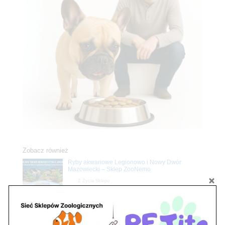
Zobacz również
Ryby akwariowe Legionowo i Nowy Dwór
Mazowiecki – Sklep ZooNemo
Z Życia Sklepu
Stwórz podwodne arcydzieło: Najpiękniejsze
rośliny akwariowe w ZooNemo – Legionowo i
Nowy Dwór Mazowiecki
Z Życia Sklepu