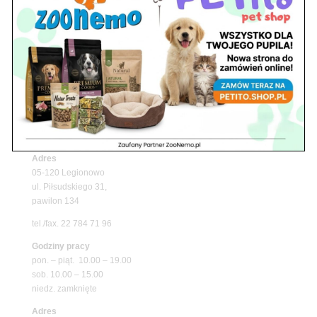
Upały wracają! Zadbaj o komfort swojego pupila
z matami chłodzącymi ZooNemo
Promocje
Petito Pet Shop – Internetowy Sklep Zoologiczny
Online! Wszystko Dla Twojego Pupila | ZooNemo
Z Życia Sklepu
Znajdź nas
Adres
05-120 Legionowo
ul. Piłsudskiego 31,
pawilon 134
tel./fax. 22 784 71 96
Godziny pracy
pon. – piąt. 10.00 – 19.00
sob. 10.00 – 15.00
niedz. zamknięte
Adres