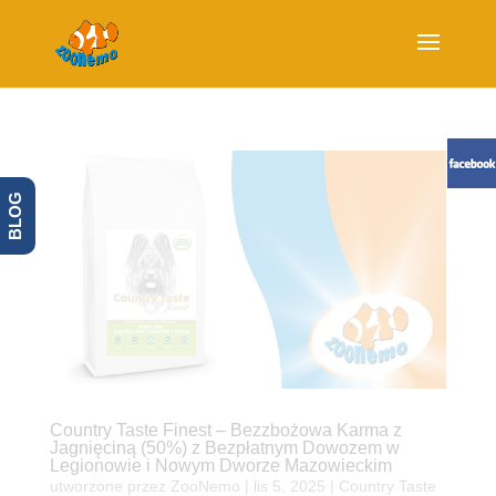
BLOG
Country Taste Finest – Bezzbożowa Karma z
Jagnięciną (50%) z Bezpłatnym Dowozem w
Legionowie i Nowym Dworze Mazowieckim
utworzone przez
ZooNemo
|
lis 5, 2025
|
Country Taste