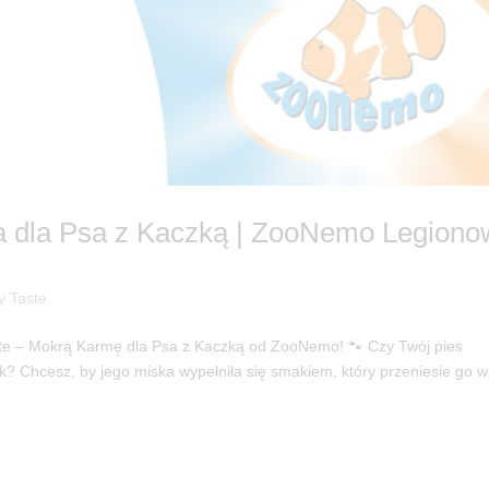
a dla Psa z Kaczką | ZooNemo Legion
y Taste
ste – Mokrą Karmę dla Psa z Kaczką od ZooNemo! 🐾 Czy Twój pies
ek? Chcesz, by jego miska wypełniła się smakiem, który przeniesie go w