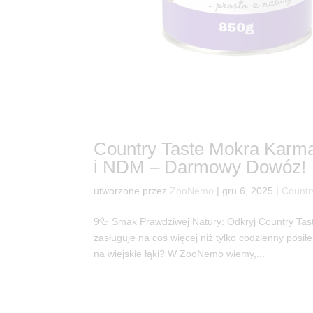
Country Taste Mokra Karm
i NDM – Darmowy Dowóz!
utworzone przez
ZooNemo
|
gru 6, 2025
|
Countr
9🦆 Smak Prawdziwej Natury: Odkryj Country Ta
zasługuje na coś więcej niż tylko codzienny posił
na wiejskie łąki? W ZooNemo wiemy,...