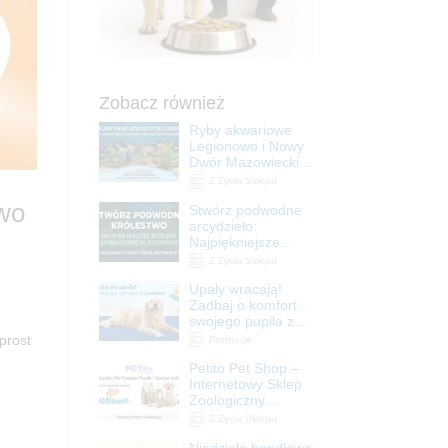
Zobacz również
Ryby akwariowe
Legionowo i Nowy
Dwór Mazowiecki –
Sklep ZooNemo
Z Życia Sklepu
owo
Stwórz podwodne
arcydzieło:
Najpiękniejsze
rośliny akwariowe
Z Życia Sklepu
w ZooNemo –
Upały wracają!
Legionowo i Nowy
Zadbaj o komfort
Dwór Mazowiecki
swojego pupila z
matami
prost
Promocje
chłodzącymi
Petito Pet Shop –
ZooNemo
Internetowy Sklep
Zoologiczny
Online! Wszystko
Z Życia Sklepu
Dla Twojego Pupila
Niedziela handlowa