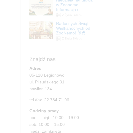
| ZooNemo
w Zoonemo –
Informacja o
godzinach otwarcia
Z Życia Sklepu
Radosnych Świąt
Wielkanocnych od
ZooNemo! 🐰🐣
Z Życia Sklepu
Znajdź nas
Adres
05-120 Legionowo
ul. Piłsudskiego 31,
pawilon 134
tel./fax. 22 784 71 96
Godziny pracy
pon. – piąt. 10.00 – 19.00
sob. 10.00 – 15.00
niedz. zamknięte