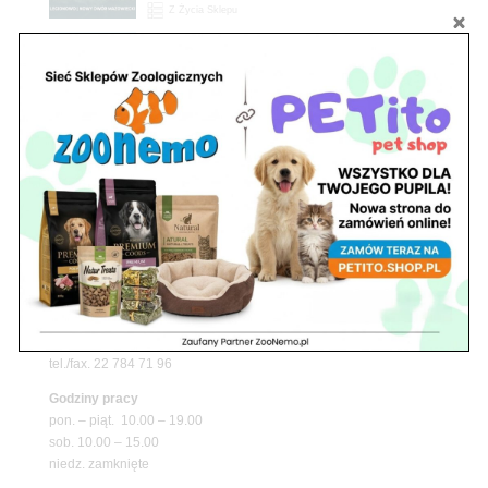
Z Życia Sklepu
Upały wracają! Zadbaj o komfort swojego pupila
z matami chłodzącymi ZooNemo
Promocje
Petito Pet Shop – Internetowy Sklep Zoologiczny
Online! Wszystko Dla Twojego Pupila | ZooNemo
Z Życia Sklepu
Znajdź nas
Adres
05-120 Legionowo
ul. Piłsudskiego 31,
pawilon 134
tel./fax. 22 784 71 96
Godziny pracy
pon. – piąt. 10.00 – 19.00
sob. 10.00 – 15.00
niedz. zamknięte