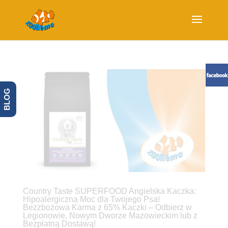
BLOG
Country Taste SUPERFOOD Angielska Kaczka:
Hipoalergiczna Moc dla Twojego Psa!
Bezzbożowa Karma z 65% Kaczki – Odbierz w
Legionowie, Nowym Dworze Mazowieckim lub z
Bezpłatną Dostawą!