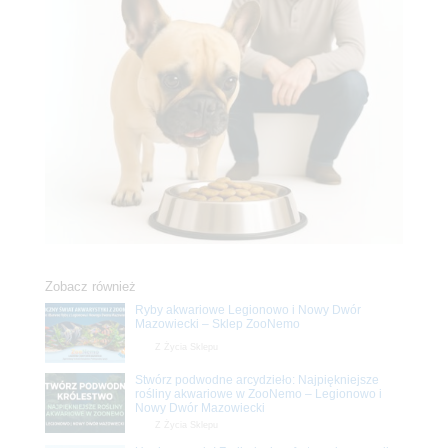
Zobacz również
Ryby akwariowe Legionowo i Nowy Dwór
Mazowiecki – Sklep ZooNemo
Z Życia Sklepu
Stwórz podwodne arcydzieło: Najpiękniejsze
rośliny akwariowe w ZooNemo – Legionowo i
Nowy Dwór Mazowiecki
Z Życia Sklepu