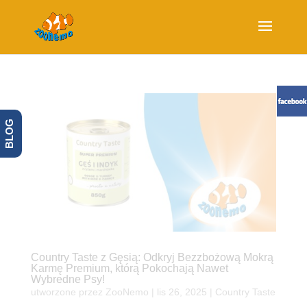
BLOG
Country Taste z Gęsią: Odkryj Bezzbożową Mokrą
Karmę Premium, którą Pokochają Nawet
Wybredne Psy!
utworzone przez
ZooNemo
|
lis 26, 2025
|
Country Taste