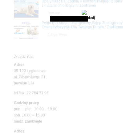
Upały wracają! Zadbaj o komfort swojego pupila
z matami chłodzącymi ZooNemo
Promocje
Petito Pet Shop – Internetowy Sklep Zoologiczny
Online! Wszystko Dla Twojego Pupila | ZooNemo
Z Życia Sklepu
Znajdź nas
Adres
05-120 Legionowo
ul. Piłsudskiego 31,
pawilon 134
tel./fax. 22 784 71 96
Godziny pracy
pon. – piąt. 10.00 – 19.00
sob. 10.00 – 15.00
niedz. zamknięte
Adres