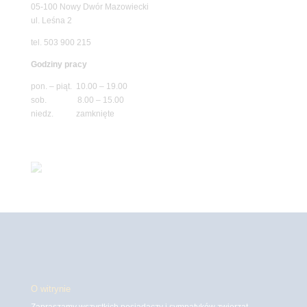
05-100 Nowy Dwór Mazowiecki
ul. Leśna 2
tel. 503 900 215
Godziny pracy
pon. – piąt. 10.00 – 19.00
sob. 8.00 – 15.00
niedz. zamknięte
O witrynie
Zapraszamy wszystkich posiadaczy i sympatyków zwierząt