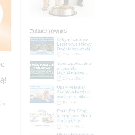
Zobacz również
Ryby akwariowe
Legionowo i Nowy
Dwór Mazowiecki –
Sklep ZooNemo
Z Życia Sklepu
oc
Stwórz podwodne
arcydzieło:
Najpiękniejsze
rośliny akwariowe
ą!
Z Życia Sklepu
w ZooNemo –
Upały wracają!
Legionowo i Nowy
Zadbaj o komfort
Dwór Mazowiecki
swojego pupila z
matami
Promocje
yna
chłodzącymi
Petito Pet Shop –
ZooNemo
Internetowy Sklep
Zoologiczny
Online! Wszystko
Z Życia Sklepu
Dla Twojego Pupila
Niedziela handlowa