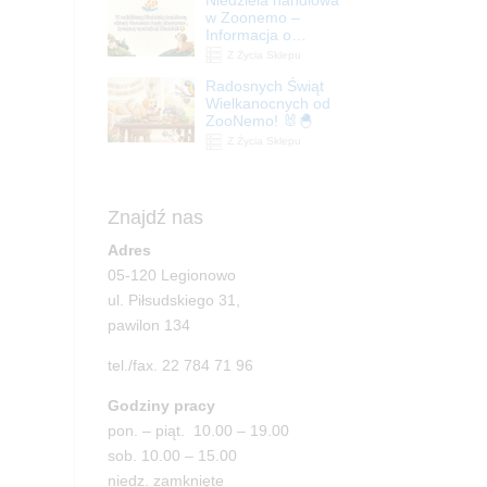
| ZooNemo
w Zoonemo –
Informacja o
godzinach otwarcia
Z Życia Sklepu
Radosnych Świąt
Wielkanocnych od
ZooNemo! 🐰🐣
Z Życia Sklepu
Znajdź nas
Adres
05-120 Legionowo
ul. Piłsudskiego 31,
pawilon 134
tel./fax. 22 784 71 96
Godziny pracy
pon. – piąt. 10.00 – 19.00
sob. 10.00 – 15.00
niedz. zamknięte