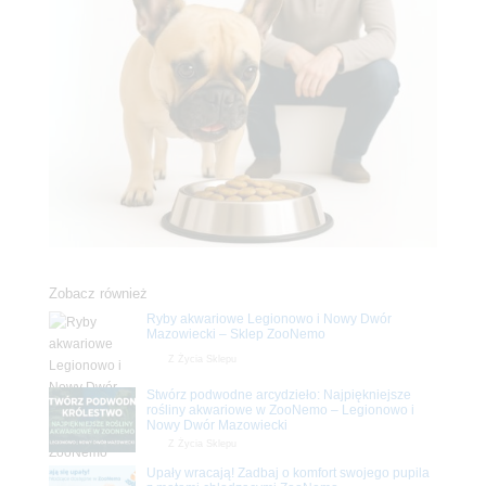
Zobacz również
Ryby akwariowe Legionowo i Nowy Dwór
Mazowiecki – Sklep ZooNemo
Z Życia Sklepu
Stwórz podwodne arcydzieło: Najpiękniejsze
rośliny akwariowe w ZooNemo – Legionowo i
Nowy Dwór Mazowiecki
Z Życia Sklepu
Upały wracają! Zadbaj o komfort swojego pupila