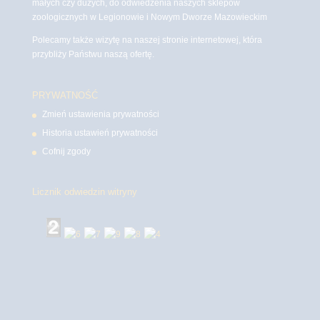
małych czy dużych, do odwiedzenia naszych sklepów
zoologicznych w Legionowie i Nowym Dworze Mazowieckim
Polecamy także wizytę na naszej stronie internetowej, która
przybliży Państwu naszą ofertę.
PRYWATNOŚĆ
Zmień ustawienia prywatności
Historia ustawień prywatności
Cofnij zgody
Licznik odwiedzin witryny