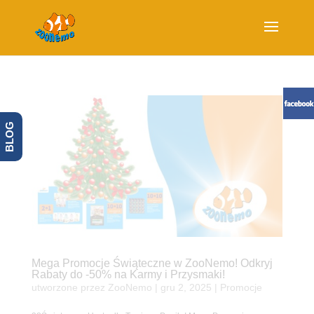
BLOG
Mega Promocje Świąteczne w ZooNemo! Odkryj
Rabaty do -50% na Karmy i Przysmaki!
utworzone przez
ZooNemo
|
gru 2, 2025
|
Promocje