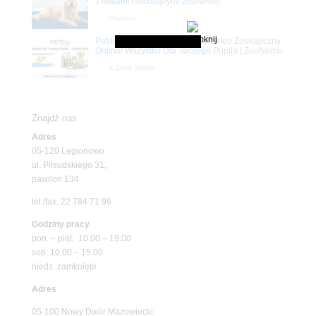
z matami chłodzącymi ZooNemo
Promocje
Petito Pet Shop – Internetowy Sklep Zoologiczny
Online! Wszystko Dla Twojego Pupila | ZooNemo
Z Życia Sklepu
Znajdź nas
Adres
05-120 Legionowo
ul. Piłsudskiego 31,
pawilon 134
tel./fax. 22 784 71 96
Godziny pracy
pon. – piąt. 10.00 – 19.00
sob. 10.00 – 15.00
niedz. zamknięte
Adres
05-100 Nowy Dwór Mazowiecki