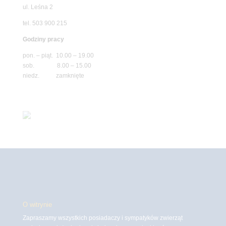
ul. Leśna 2
tel. 503 900 215
Godziny pracy
pon. – piąt. 10.00 – 19.00
sob. 8.00 – 15.00
niedz. zamknięte
O witrynie
Zapraszamy wszystkich posiadaczy i sympatyków zwierząt