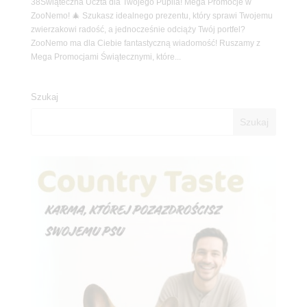
38Świąteczna Uczta dla Twojego Pupila! Mega Promocje w
ZooNemo! 🎄 Szukasz idealnego prezentu, który sprawi Twojemu
zwierzakowi radość, a jednocześnie odciąży Twój portfel?
ZooNemo ma dla Ciebie fantastyczną wiadomość! Ruszamy z
Mega Promocjami Świątecznymi, które...
Szukaj