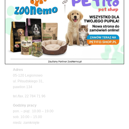
Z Życia Sklepu
Upały wracają! Zadbaj o komfort swojego pupila
z matami chłodzącymi ZooNemo
Promocje
Petito Pet Shop – Internetowy Sklep Zoologiczny
Online! Wszystko Dla Twojego Pupila | ZooNemo
Z Życia Sklepu
Znajdź nas
Adres
05-120 Legionowo
ul. Piłsudskiego 31,
pawilon 134
tel./fax. 22 784 71 96
Godziny pracy
pon. – piąt. 10.00 – 19.00
sob. 10.00 – 15.00
niedz. zamknięte