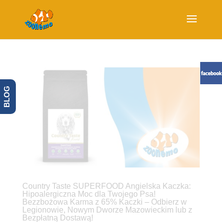
BLOG
Country Taste SUPERFOOD Angielska Kaczka:
Hipoalergiczna Moc dla Twojego Psa!
Bezzbożowa Karma z 65% Kaczki – Odbierz w
Legionowie, Nowym Dworze Mazowieckim lub z
Bezpłatną Dostawą!