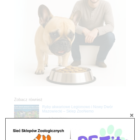
Zobacz również
Ryby akwariowe Legionowo i Nowy Dwór
Mazowiecki – Sklep ZooNemo
Z Życia Sklepu
Stwórz podwodne arcydzieło: Najpiękniejsze
rośliny akwariowe w ZooNemo – Legionowo i
Nowy Dwór Mazowiecki