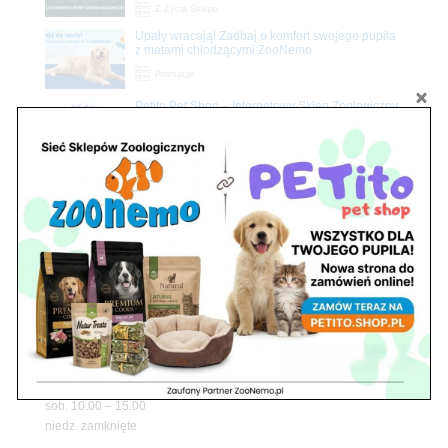
Z Życia Sklepu
Upały wracają! Zadbaj o komfort swojego pupila
z matami chłodzącymi ZooNemo
Promocje
Petito Pet Shop – Internetowy Sklep Zoologiczny
Online! Wszystko Dla Twojego Pupila | ZooNemo
Z Życia Sklepu
Znajdź nas
Adres
05-120 Legionowo
ul. Piłsudskiego 31,
pawilon 134
tel./fax. 22 784 71 96
Godziny pracy
pon. – piąt. 10.00 – 19.00
sob. 10.00 – 15.00
niedz. zamknięte