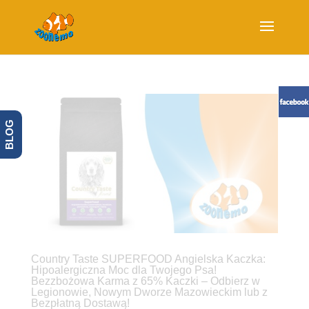
BLOG
Country Taste SUPERFOOD Angielska Kaczka:
Hipoalergiczna Moc dla Twojego Psa!
Bezzbożowa Karma z 65% Kaczki – Odbierz w
Legionowie, Nowym Dworze Mazowieckim lub z
Bezpłatną Dostawą!