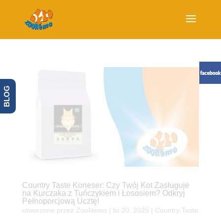
BLOG
Country Taste Koneser: Czy Twój Kot Zasługuje
na Kurczaka z Tuńczykiem i Łososiem? Odkryj
Pełnoporcjową Ucztę!
utworzone przez
ZooNemo
|
lis 20, 2025
|
Country Taste