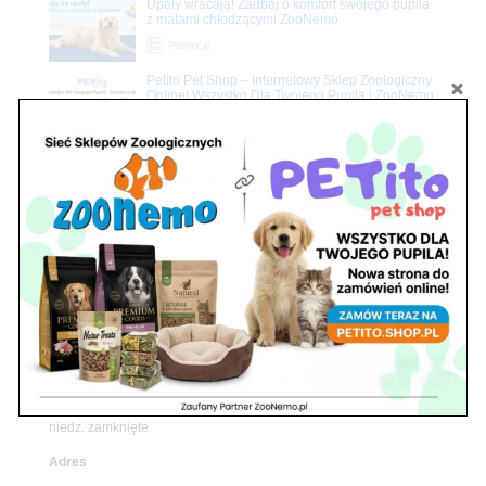
Upały wracają! Zadbaj o komfort swojego pupila
z matami chłodzącymi ZooNemo
Promocje
Petito Pet Shop – Internetowy Sklep Zoologiczny
Online! Wszystko Dla Twojego Pupila | ZooNemo
Z Życia Sklepu
Znajdź nas
Adres
05-120 Legionowo
ul. Piłsudskiego 31,
pawilon 134
tel./fax. 22 784 71 96
Godziny pracy
pon. – piąt. 10.00 – 19.00
sob. 10.00 – 15.00
niedz. zamknięte
Adres