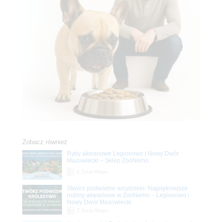
Zobacz również
Ryby akwariowe Legionowo i Nowy Dwór
Mazowiecki – Sklep ZooNemo
Z Życia Sklepu
Stwórz podwodne arcydzieło: Najpiękniejsze
rośliny akwariowe w ZooNemo – Legionowo i
Nowy Dwór Mazowiecki
Z Życia Sklepu