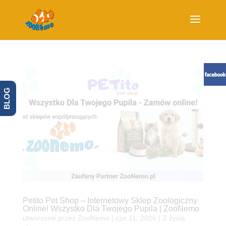
BLOG
Petito Pet Shop – Internetowy Sklep Zoologiczny
Online! Wszystko Dla Twojego Pupila | ZooNemo
utworzone przez
ZooNemo
|
cze 11, 2026
|
Z życia