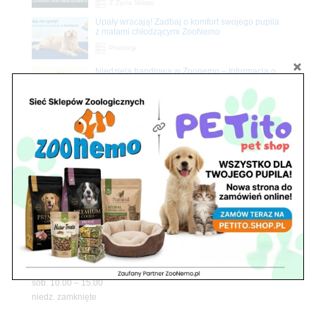
Z Życia Sklepu
Upały wracają! Zadbaj o komfort swojego pupila
z matami chłodzącymi ZooNemo
Promocje
Niedziela handlowa w Zoonemo – Informacja o
godzinach otwarcia
Z Życia Sklepu
Znajdź nas
Adres
05-120 Legionowo
ul. Piłsudskiego 31,
pawilon 134
tel./fax. 22 784 71 96
Godziny pracy
pon. – piąt. 10.00 – 19.00
sob. 10.00 – 15.00
niedz. zamknięte