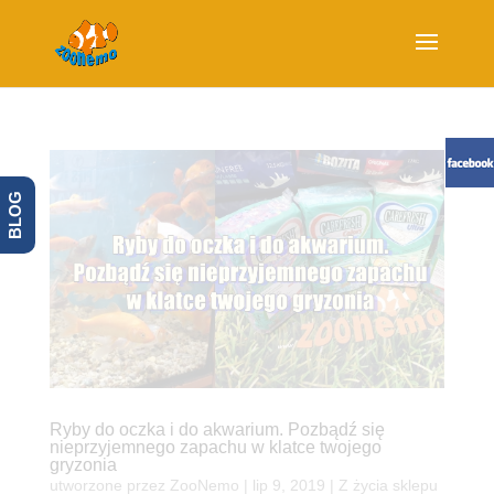
BLOG
Ryby do oczka i do akwarium. Pozbądź się
nieprzyjemnego zapachu w klatce twojego
gryzonia
utworzone przez
ZooNemo
|
lip 9, 2019
|
Z życia sklepu