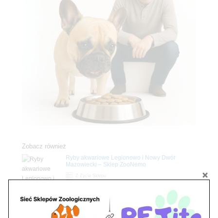
Zobacz również
Ryby akwariowe Legionowo i Nowy Dwór
Mazowiecki – Sklep ZooNemo
Z Życia Sklepu
Stwórz podwodne arcydzieło: Najpiękniejsze
rośliny akwariowe w ZooNemo – Legionowo i
Nowy Dwór Mazowiecki
Z Życia Sklepu