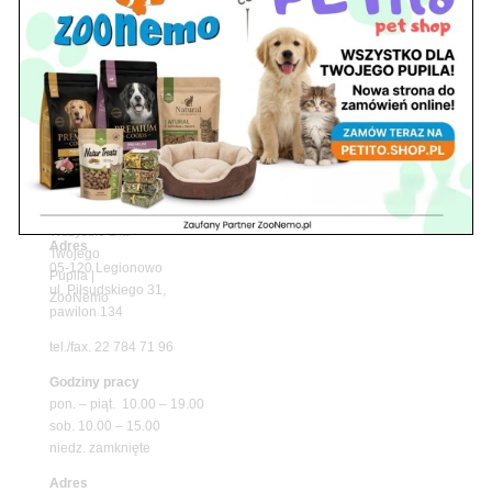
Upały wracają! Zadbaj o komfort swojego pupila
z matami chłodzącymi ZooNemo
Promocje
Petito Pet Shop – Internetowy Sklep Zoologiczny
Online! Wszystko Dla Twojego Pupila | ZooNemo
Z Życia Sklepu
Znajdź nas
Adres
05-120 Legionowo
ul. Piłsudskiego 31,
pawilon 134
tel./fax. 22 784 71 96
Godziny pracy
pon. – piąt. 10.00 – 19.00
sob. 10.00 – 15.00
niedz. zamknięte
Adres