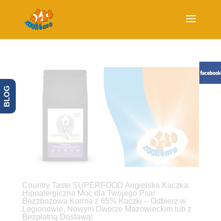
BLOG
Country Taste SUPERFOOD Angielska Kaczka:
Hipoalergiczna Moc dla Twojego Psa!
Bezzbożowa Karma z 65% Kaczki – Odbierz w
Legionowie, Nowym Dworze Mazowieckim lub z
Bezpłatną Dostawą!