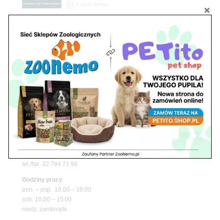
Z Życia Sklepu
Upały wracają! Zadbaj o komfort swojego pupila
z matami chłodzącymi ZooNemo
Promocje
Petito Pet Shop – Internetowy Sklep Zoologiczny
Online! Wszystko Dla Twojego Pupila | ZooNemo
Z Życia Sklepu
Znajdź nas
Adres
05-120 Legionowo
ul. Piłsudskiego 31,
pawilon 134
tel./fax. 22 784 71 96
Godziny pracy
pon. – piąt. 10.00 – 19.00
sob. 10.00 – 15.00
niedz. zamknięte