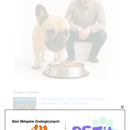
Zobacz również
Ryby akwariowe Legionowo i Nowy Dwór
Mazowiecki – Sklep ZooNemo
Z Życia Sklepu
Stwórz podwodne arcydzieło: Najpiękniejsze
rośliny akwariowe w ZooNemo – Legionowo i
Nowy Dwór Mazowiecki