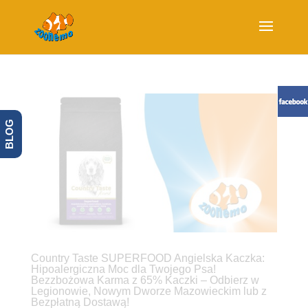
BLOG
Country Taste SUPERFOOD Angielska Kaczka:
Hipoalergiczna Moc dla Twojego Psa!
Bezzbożowa Karma z 65% Kaczki – Odbierz w
Legionowie, Nowym Dworze Mazowieckim lub z
Bezpłatną Dostawą!