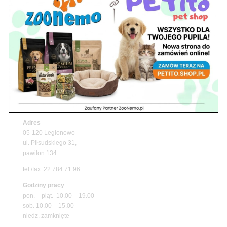
Z Życia Sklepu
Upały wracają! Zadbaj o komfort swojego pupila
z matami chłodzącymi ZooNemo
Promocje
Petito Pet Shop – Internetowy Sklep Zoologiczny
Online! Wszystko Dla Twojego Pupila | ZooNemo
Z Życia Sklepu
Znajdź nas
Adres
05-120 Legionowo
ul. Piłsudskiego 31,
pawilon 134
tel./fax. 22 784 71 96
Godziny pracy
pon. – piąt. 10.00 – 19.00
sob. 10.00 – 15.00
niedz. zamknięte