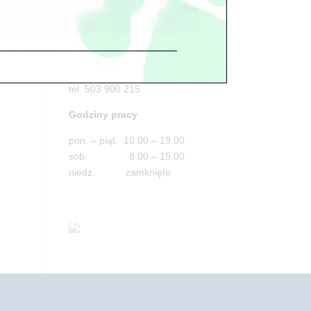
Adres
05-100 Nowy Dwór Mazowiecki
ul. Leśna 2
tel. 503 900 215
Godziny pracy
pon. – piąt. 10.00 – 19.00
sob. 8.00 – 15.00
niedz. zamknięte