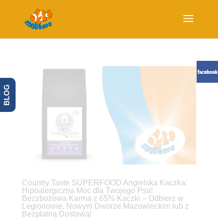
BLOG
Country Taste SUPERFOOD Angielska Kaczka:
Hipoalergiczna Moc dla Twojego Psa!
Bezzbożowa Karma z 65% Kaczki – Odbierz w
Legionowie, Nowym Dworze Mazowieckim lub z
Bezpłatną Dostawą!