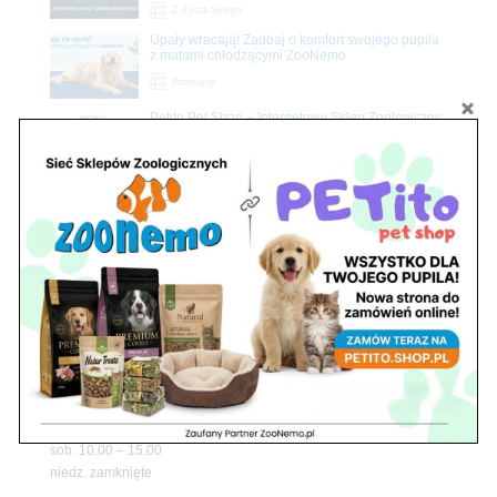
Z Życia Sklepu
Upały wracają! Zadbaj o komfort swojego pupila
z matami chłodzącymi ZooNemo
Promocje
Petito Pet Shop – Internetowy Sklep Zoologiczny
Online! Wszystko Dla Twojego Pupila | ZooNemo
Z Życia Sklepu
Znajdź nas
Adres
05-120 Legionowo
ul. Piłsudskiego 31,
pawilon 134
tel./fax. 22 784 71 96
Godziny pracy
pon. – piąt. 10.00 – 19.00
sob. 10.00 – 15.00
niedz. zamknięte