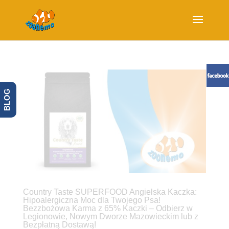
BLOG
Country Taste SUPERFOOD Angielska Kaczka:
Hipoalergiczna Moc dla Twojego Psa!
Bezzbożowa Karma z 65% Kaczki – Odbierz w
Legionowie, Nowym Dworze Mazowieckim lub z
Bezpłatną Dostawą!