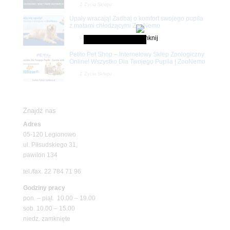
Z Życia Sklepu
Upały wracają! Zadbaj o komfort swojego pupila
z matami chłodzącymi ZooNemo
Promocje
Petito Pet Shop – Internetowy Sklep Zoologiczny
Online! Wszystko Dla Twojego Pupila | ZooNemo
Z Życia Sklepu
Znajdź nas
Adres
05-120 Legionowo
ul. Piłsudskiego 31,
pawilon 134
tel./fax. 22 784 71 96
Godziny pracy
pon. – piąt. 10.00 – 19.00
sob. 10.00 – 15.00
niedz. zamknięte