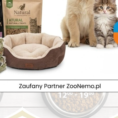
logiczne Zoonemo wywodzą się z akwarystki ?? Uważamy że pielęgnic
stawiamy zatem pełni podziwu obsadę z punktu w Nowym Dworze
 w...