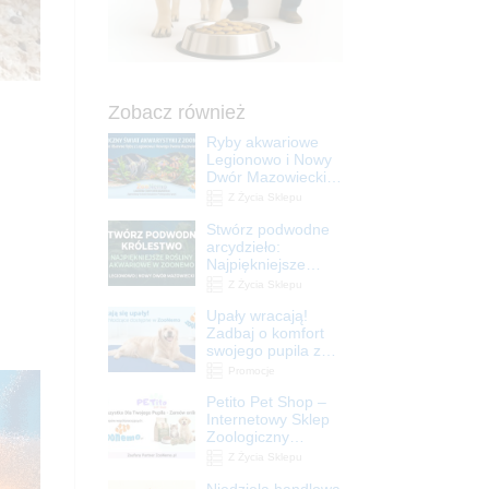
Zobacz również
Ryby akwariowe
Legionowo i Nowy
Dwór Mazowiecki –
Sklep ZooNemo
Z Życia Sklepu
Stwórz podwodne
arcydzieło:
Najpiękniejsze
rośliny akwariowe
Z Życia Sklepu
w ZooNemo –
Upały wracają!
Legionowo i Nowy
Zadbaj o komfort
Dwór Mazowiecki
swojego pupila z
matami
Promocje
chłodzącymi
Petito Pet Shop –
ZooNemo
Internetowy Sklep
Zoologiczny
Online! Wszystko
Z Życia Sklepu
Dla Twojego Pupila
Niedziela handlowa