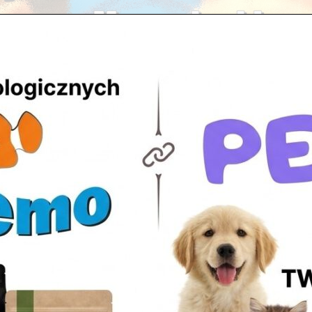
worze Mazowieckim. Projekt terrariu
sklepu