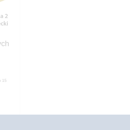
ych
m 15