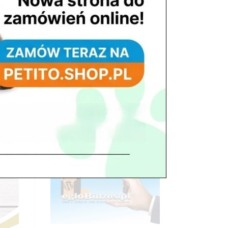
e to
Adres
05-100 Nowy Dwór Mazowiecki
ul. Leśna 2
tel. 503 900 215
Godziny pracy
pon. – piąt. 10.00 – 19.00
sob. 8.00 – 15.00
niedz. zamknięte