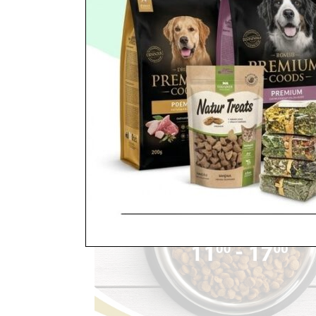
368Pielęgnice Nowy Dwór Mazowiecki Sklepy zoo
jedne z najbardziej inteligentnych ryb ? Przed
Mazowieckim ? Czas na sezonową zmianę obsady