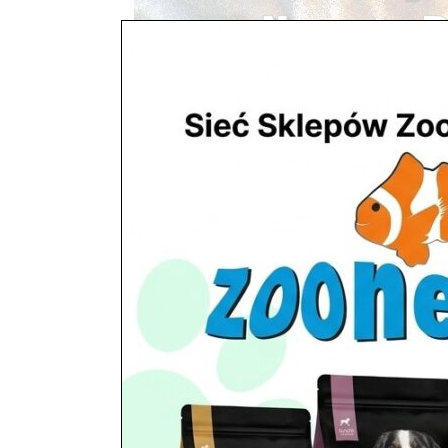
Ryby akwariowe w Nowym D
dla Gekona Lamparciego
utworzone przez
ZooNemo
|
lis 4, 2019
|
Z życia 