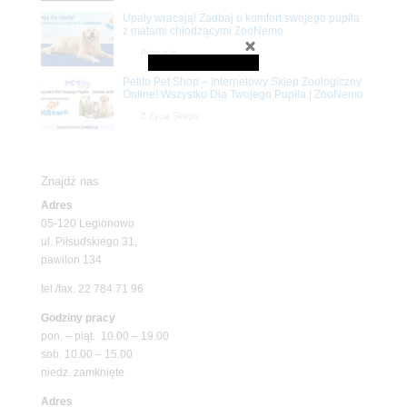
Upały wracają! Zadbaj o komfort swojego pupila
z matami chłodzącymi ZooNemo
Promocje
Petito Pet Shop – Internetowy Sklep Zoologiczny
Online! Wszystko Dla Twojego Pupila | ZooNemo
Z Życia Sklepu
Znajdź nas
Adres
05-120 Legionowo
ul. Piłsudskiego 31,
pawilon 134
tel./fax. 22 784 71 96
Godziny pracy
pon. – piąt. 10.00 – 19.00
sob. 10.00 – 15.00
niedz. zamknięte
Adres