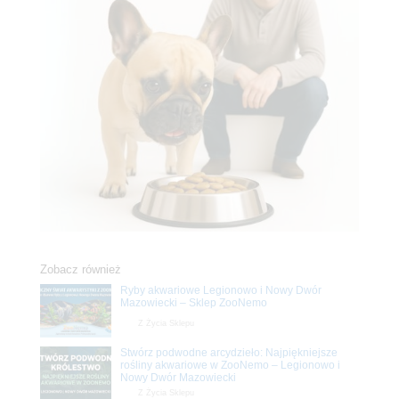
Zobacz również
Ryby akwariowe Legionowo i Nowy Dwór
Mazowiecki – Sklep ZooNemo
Z Życia Sklepu
Stwórz podwodne arcydzieło: Najpiękniejsze
rośliny akwariowe w ZooNemo – Legionowo i
Nowy Dwór Mazowiecki
Z Życia Sklepu