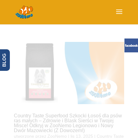
BLOG
Country Taste Superfood Szkocki Łosoś dla psów
ras małych – Zdrowie i Blask Sierści w Twojej
Misce! Odkryj w ZooNemo Legionowo i Nowy
Dwór Mazowiecki (Z Dowozem!)
utworzone przez
ZooNemo
|
lis 13, 2025
|
Country Taste