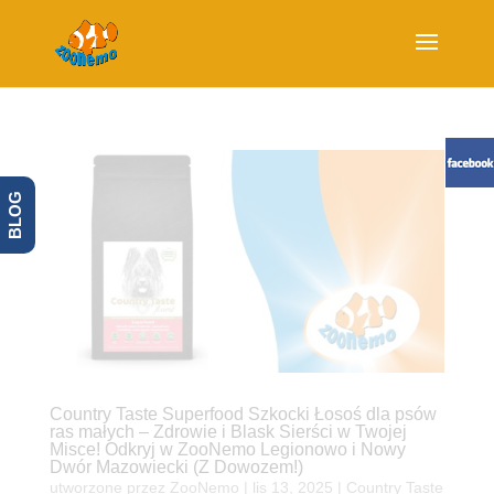
BLOG
Country Taste Superfood Szkocki Łosoś dla psów
ras małych – Zdrowie i Blask Sierści w Twojej
Misce! Odkryj w ZooNemo Legionowo i Nowy
Dwór Mazowiecki (Z Dowozem!)
utworzone przez
ZooNemo
|
lis 13, 2025
|
Country Taste