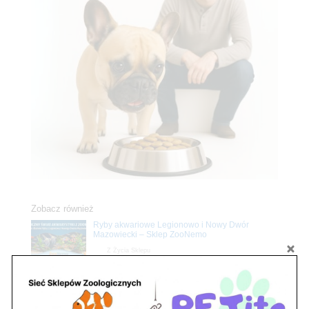
Zobacz również
Ryby akwariowe Legionowo i Nowy Dwór
Mazowiecki – Sklep ZooNemo
Z Życia Sklepu
Stwórz podwodne arcydzieło: Najpiękniejsze
rośliny akwariowe w ZooNemo – Legionowo i
Nowy Dwór Mazowiecki
Z Życia Sklepu