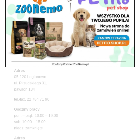
Upały wracają! Zadbaj o komfort swojego pupila
z matami chłodzącymi ZooNemo
Promocje
Petito Pet Shop – Internetowy Sklep Zoologiczny
Online! Wszystko Dla Twojego Pupila | ZooNemo
Z Życia Sklepu
Znajdź nas
Adres
05-120 Legionowo
ul. Piłsudskiego 31,
pawilon 134
tel./fax. 22 784 71 96
Godziny pracy
pon. – piąt. 10.00 – 19.00
sob. 10.00 – 15.00
niedz. zamknięte
Adres