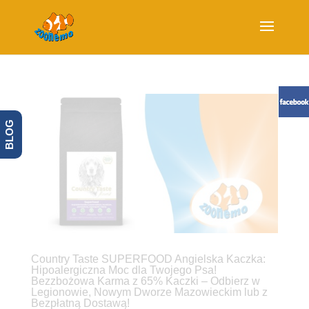
BLOG
Country Taste SUPERFOOD Angielska Kaczka:
Hipoalergiczna Moc dla Twojego Psa!
Bezzbożowa Karma z 65% Kaczki – Odbierz w
Legionowie, Nowym Dworze Mazowieckim lub z
Bezpłatną Dostawą!