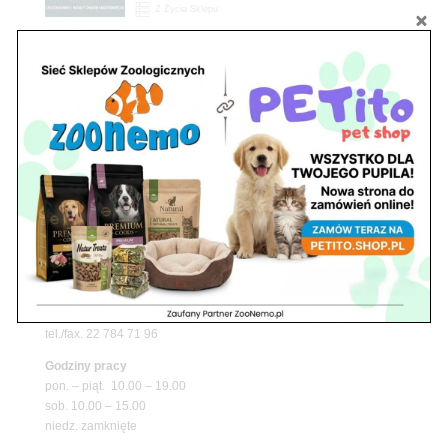
Z Życia Sklepu
Upały wracają! Zadbaj o komfort swojego pupila
z matami chłodzącymi ZooNemo
Promocje
Petito Pet Shop – Internetowy Sklep Zoologiczny
Online! Wszystko Dla Twojego Pupila | ZooNemo
Z Życia Sklepu
Znajdź nas
Adres
05-120 Legionowo
ul. Piłsudskiego 31,
pawilon 134
tel./fax. 22 784 71 96
Godziny pracy
pon. – piąt. 10.00 – 19.00
sob. 10.00 – 15.00
niedz. zamknięte