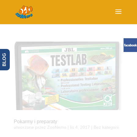
BLOG
Pokarmy i preparaty
utworzone przez
ZooNemo
|
lis 4, 2017
| Bez kategorii