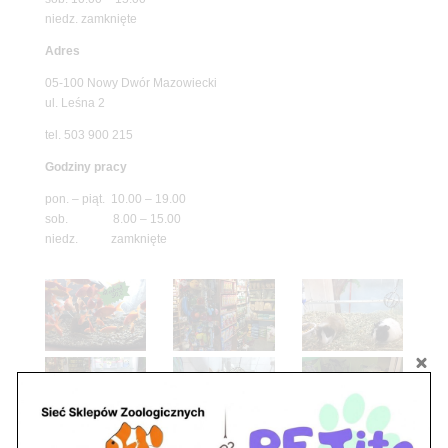
niedz. zamknięte
Adres
05-100 Nowy Dwór Mazowiecki
ul. Leśna 2
tel. 503 900 215
Godziny pracy
pon. – piąt. 10.00 – 19.00
sob. 8.00 – 15.00
niedz. zamknięte