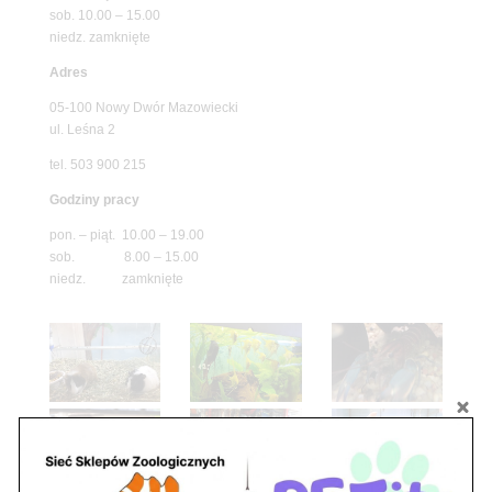
sob. 10.00 – 15.00
niedz. zamknięte
Adres
05-100 Nowy Dwór Mazowiecki
ul. Leśna 2
tel. 503 900 215
Godziny pracy
pon. – piąt. 10.00 – 19.00
sob. 8.00 – 15.00
niedz. zamknięte