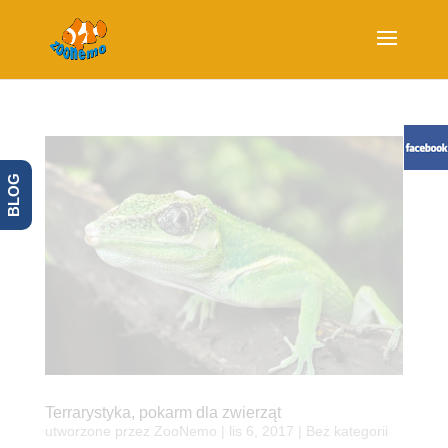
BLOG
Terrarystyka, pokarm dla zwierząt
utworzone przez
ZooNemo
|
lis 6, 2017
| Bez kategorii