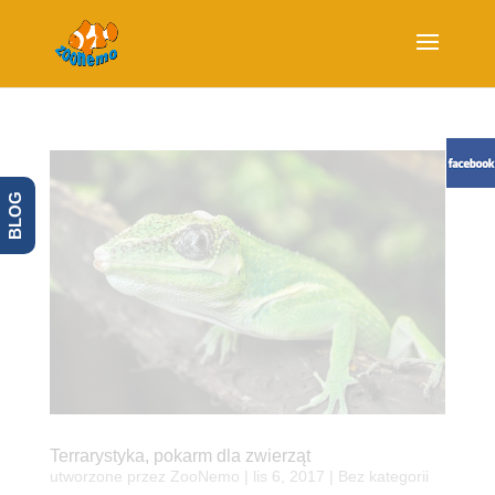
BLOG
Terrarystyka, pokarm dla zwierząt
utworzone przez
ZooNemo
|
lis 6, 2017
| Bez kategorii