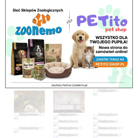
sob. 10.00 – 15.00
niedz. zamknięte
Adres
05-100 Nowy Dwór Mazowiecki
ul. Leśna 2
tel. 503 900 215
Godziny pracy
pon. – piąt. 10.00 – 19.00
sob. 8.00 – 15.00
niedz. zamknięte