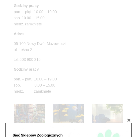
Godziny pracy
pon. – piąt. 10.00 – 19.00
sob. 10.00 – 15.00
niedz. zamknięte
Adres
05-100 Nowy Dwór Mazowiecki
ul. Leśna 2
tel. 503 900 215
Godziny pracy
pon. – piąt. 10.00 – 19.00
sob. 8.00 – 15.00
niedz. zamknięte