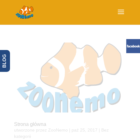
BLOG
Strona główna
utworzone przez
ZooNemo
|
paź 25, 2017
| Bez
kategorii