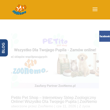
BLOG
Petito Pet Shop – Internetowy Sklep Zoologiczny
Online! Wszystko Dla Twojego Pupila | ZooNemo
utworzone przez
ZooNemo
|
cze 11, 2026
|
Z życia