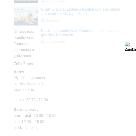
Z Życia Sklepu
Upały wracają! Zadbaj o komfort swojego pupila
z matami chłodzącymi ZooNemo
Promocje
Niedziela handlowa w Zoonemo – Informacja o
godzinach otwarcia
Z Życia Sklepu
Znajdź nas
Adres
05-120 Legionowo
ul. Piłsudskiego 31,
pawilon 134
tel./fax. 22 784 71 96
Godziny pracy
pon. – piąt. 10.00 – 19.00
sob. 10.00 – 15.00
niedz. zamknięte