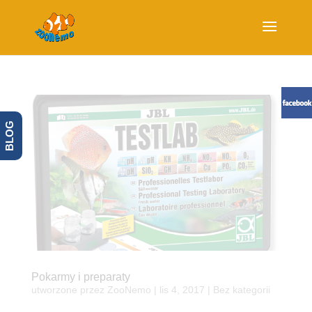
BLOG
Pokarmy i preparaty
utworzone przez
ZooNemo
|
lis 4, 2017
| Bez kategorii