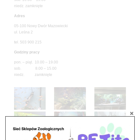
niedz. zamknięte
Adres
05-100 Nowy Dwór Mazowiecki
ul. Leśna 2
tel. 503 900 215
Godziny pracy
pon. – piąt. 10.00 – 19.00
sob. 8.00 – 15.00
niedz. zamknięte