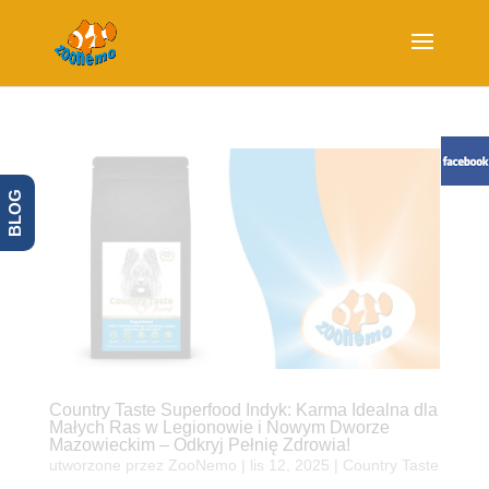
BLOG
Country Taste Superfood Indyk: Karma Idealna dla
Małych Ras w Legionowie i Nowym Dworze
Mazowieckim – Odkryj Pełnię Zdrowia!
utworzone przez
ZooNemo
|
lis 12, 2025
|
Country Taste