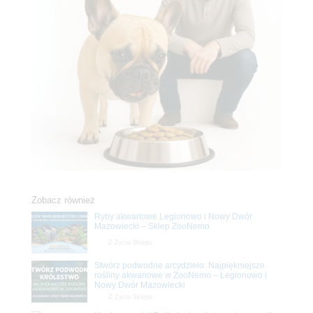
Zobacz również
Ryby akwariowe Legionowo i Nowy Dwór
Mazowiecki – Sklep ZooNemo
Z Życia Sklepu
Stwórz podwodne arcydzieło: Najpiękniejsze
rośliny akwariowe w ZooNemo – Legionowo i
Nowy Dwór Mazowiecki
Z Życia Sklepu