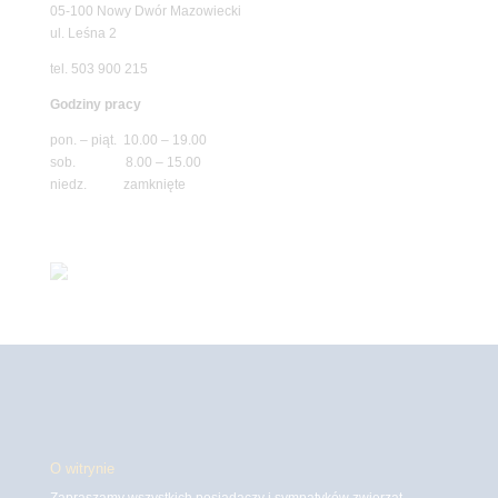
05-100 Nowy Dwór Mazowiecki
ul. Leśna 2
tel. 503 900 215
Godziny pracy
pon. – piąt. 10.00 – 19.00
sob. 8.00 – 15.00
niedz. zamknięte
O witrynie
Zapraszamy wszystkich posiadaczy i sympatyków zwierząt