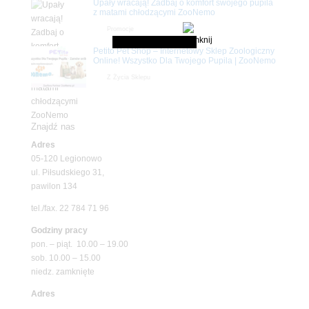
Upały wracają! Zadbaj o komfort swojego pupila
z matami chłodzącymi ZooNemo
Promocje
Petito Pet Shop – Internetowy Sklep Zoologiczny
Online! Wszystko Dla Twojego Pupila | ZooNemo
Z Życia Sklepu
Znajdź nas
Adres
05-120 Legionowo
ul. Piłsudskiego 31,
pawilon 134
tel./fax. 22 784 71 96
Godziny pracy
pon. – piąt. 10.00 – 19.00
sob. 10.00 – 15.00
niedz. zamknięte
Adres