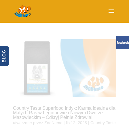
BLOG
Country Taste Superfood Indyk: Karma Idealna dla
Małych Ras w Legionowie i Nowym Dworze
Mazowieckim – Odkryj Pełnię Zdrowia!
utworzone przez
ZooNemo
|
lis 12, 2025
|
Country Taste