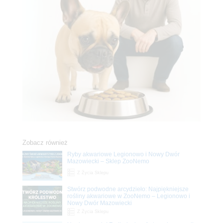
Zobacz również
Ryby akwariowe Legionowo i Nowy Dwór
Mazowiecki – Sklep ZooNemo
Z Życia Sklepu
Stwórz podwodne arcydzieło: Najpiękniejsze
rośliny akwariowe w ZooNemo – Legionowo i
Nowy Dwór Mazowiecki
Z Życia Sklepu