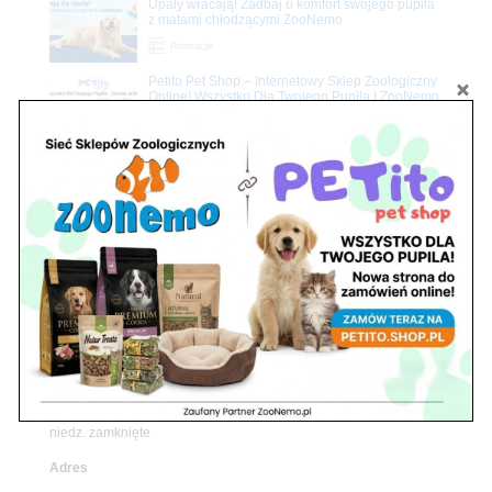
Upały wracają! Zadbaj o komfort swojego pupila
z matami chłodzącymi ZooNemo
Promocje
Petito Pet Shop – Internetowy Sklep Zoologiczny
Online! Wszystko Dla Twojego Pupila | ZooNemo
Z Życia Sklepu
Znajdź nas
Adres
05-120 Legionowo
ul. Piłsudskiego 31,
pawilon 134
tel./fax. 22 784 71 96
Godziny pracy
pon. – piąt. 10.00 – 19.00
sob. 10.00 – 15.00
niedz. zamknięte
Adres