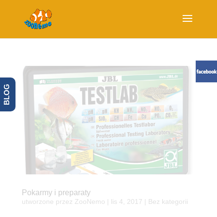
BLOG
Pokarmy i preparaty
utworzone przez
ZooNemo
|
lis 4, 2017
| Bez kategorii