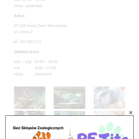
niedz. zamknięte
Adres
05-100 Nowy Dwór Mazowiecki
ul. Leśna 2
tel. 503 900 215
Godziny pracy
pon. – piąt. 10.00 – 19.00
sob. 8.00 – 15.00
niedz. zamknięte