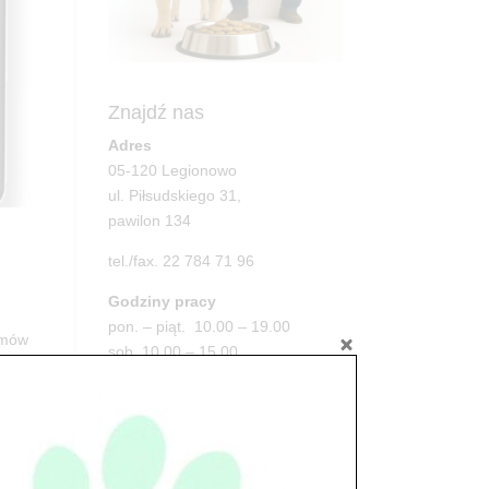
Znajdź nas
Adres
05-120 Legionowo
ul. Piłsudskiego 31,
pawilon 134
tel./fax. 22 784 71 96
Godziny pracy
pon. – piąt. 10.00 – 19.00
rmów
sob. 10.00 – 15.00
.
niedz. zamknięte
Adres
05-100 Nowy Dwór Mazowiecki
ul. Leśna 2