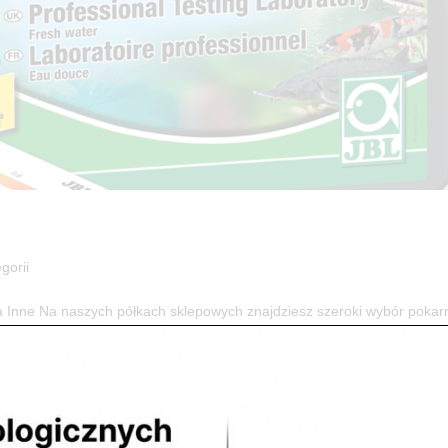
gorii
 Inne Na naszych półkach sklepowych znajdziesz szeroki wybór poka
potrzebnych do utrzymania odpowiednich warunków wody w akwarium...