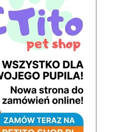
tel. 503 900 215
Godziny pracy
pon. – piąt. 10.00 – 19.00
sob. 8.00 – 15.00
niedz. zamknięte