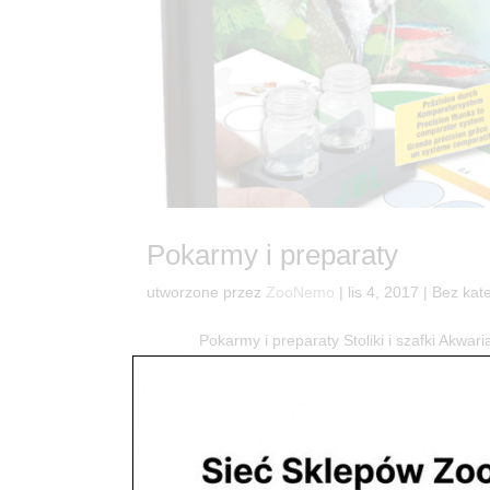
Pokarmy i preparaty
utworzone przez
ZooNemo
|
lis 4, 2017
| Bez kate
Pokarmy i preparaty Stoliki i szafki Akwaria
dla Twoich rybek oraz szereg uzdatniaczy wody 