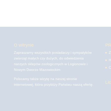
O witrynie
P
Zapraszamy wszystkich posiadaczy i sympatyków
Z
zwierząt małych czy dużych, do odwiedzenia
H
naszych sklepów zoologicznych w Legionowie i
C
Nowym Dworze Mazowieckim
Polecamy także wizytę na naszej stronie
Li
internetowej, która przybliży Państwu naszą ofertę.