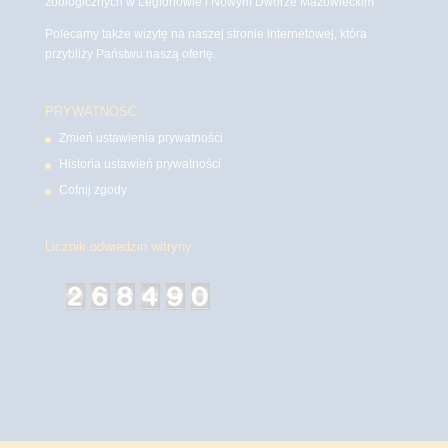
zoologicznych w Legionowie i Nowym Dworze Mazowieckim
Polecamy także wizytę na naszej stronie internetowej, która
przybliży Państwu naszą ofertę.
PRYWATNOŚĆ
Zmień ustawienia prywatności
Historia ustawień prywatności
Cofnij zgody
Licznik odwiedzin witryny