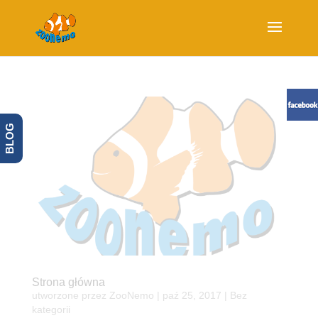
BLOG
Strona główna
utworzone przez
ZooNemo
|
paź 25, 2017
| Bez
kategorii