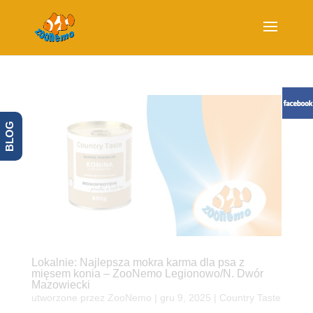
BLOG
Lokalnie: Najlepsza mokra karma dla psa z
mięsem konia – ZooNemo Legionowo/N. Dwór
Mazowiecki
utworzone przez
ZooNemo
|
gru 9, 2025
|
Country Taste