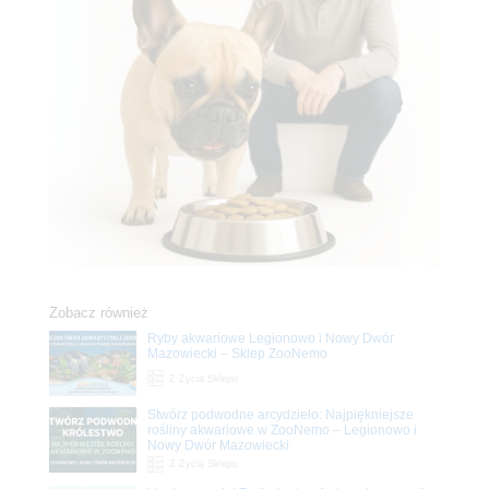
Zobacz również
Ryby akwariowe Legionowo i Nowy Dwór
Mazowiecki – Sklep ZooNemo
Z Życia Sklepu
Stwórz podwodne arcydzieło: Najpiękniejsze
rośliny akwariowe w ZooNemo – Legionowo i
Nowy Dwór Mazowiecki
Z Życia Sklepu