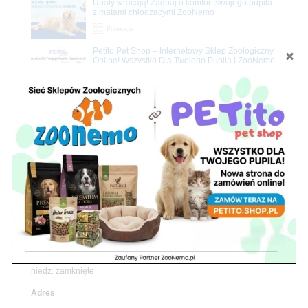
Upały wracają! Zadbaj o komfort swojego pupila
z matami chłodzącymi ZooNemo
Promocje
Petito Pet Shop – Internetowy Sklep Zoologiczny
Online! Wszystko Dla Twojego Pupila | ZooNemo
Z Życia Sklepu
Znajdź nas
Adres
05-120 Legionowo
ul. Piłsudskiego 31,
pawilon 134
tel./fax. 22 784 71 96
Godziny pracy
pon. – piąt. 10.00 – 19.00
sob. 10.00 – 15.00
niedz. zamknięte
Adres