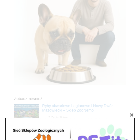
Zobacz również
Ryby akwariowe Legionowo i Nowy Dwór
Mazowiecki – Sklep ZooNemo
Z Życia Sklepu
Stwórz podwodne arcydzieło: Najpiękniejsze
rośliny akwariowe w ZooNemo – Legionowo i
Nowy Dwór Mazowiecki