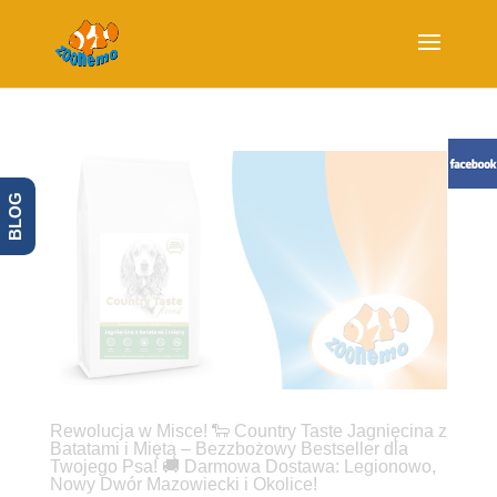
BLOG
Rewolucja w Misce! 🐑 Country Taste Jagnięcina z
Batatami i Miętą – Bezzbożowy Bestseller dla
Twojego Psa! 🚚 Darmowa Dostawa: Legionowo,
Nowy Dwór Mazowiecki i Okolice!