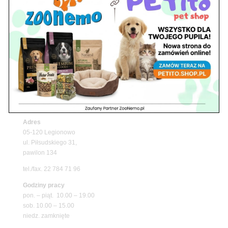
Z Życia Sklepu
Upały wracają! Zadbaj o komfort swojego pupila
z matami chłodzącymi ZooNemo
Promocje
Petito Pet Shop – Internetowy Sklep Zoologiczny
Online! Wszystko Dla Twojego Pupila | ZooNemo
Z Życia Sklepu
Znajdź nas
Adres
05-120 Legionowo
ul. Piłsudskiego 31,
pawilon 134
tel./fax. 22 784 71 96
Godziny pracy
pon. – piąt. 10.00 – 19.00
sob. 10.00 – 15.00
niedz. zamknięte