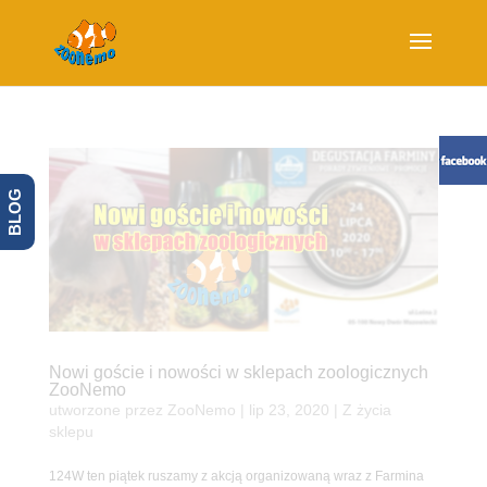
BLOG
Nowi goście i nowości w sklepach zoologicznych
ZooNemo
utworzone przez
ZooNemo
|
lip 23, 2020
|
Z życia
sklepu
124W ten piątek ruszamy z akcją organizowaną wraz z Farmina