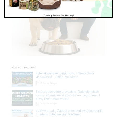
Zobacz również
Ryby akwariowe Legionowo i Nowy Dwór
Mazowiecki – Sklep ZooNemo
Z Życia Sklepu
Stwórz podwodne arcydzieło: Najpiękniejsze
rośliny akwariowe w ZooNemo – Legionowo i
Nowy Dwór Mazowiecki
Z Życia Sklepu
Upały wracają! Zadbaj o komfort swojego pupila
z matami chłodzącymi ZooNemo