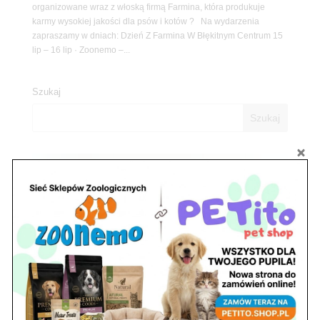
organizowane wraz z włoską firmą Farmina, która produkuje
karmy wysokiej jakości dla psów i kotów ? Na wydarzenia
zapraszamy w dniach: Dzień Z Farmina W Błękitnym Centrum 15
lip – 16 lip · Zoonemo –...
Szukaj