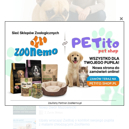
Zobacz również
Ryby akwariowe Legionowo i Nowy Dwór
Mazowiecki – Sklep ZooNemo
Z Życia Sklepu
Stwórz podwodne arcydzieło: Najpiękniejsze
rośliny akwariowe w ZooNemo – Legionowo i
Nowy Dwór Mazowiecki
Z Życia Sklepu
Upały wracają! Zadbaj o komfort swojego pupila
z matami chłodzącymi ZooNemo