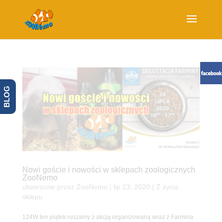
BLOG
Nowi goście i nowości w sklepach zoologicznych
ZooNemo
utworzone przez
ZooNemo
|
lip 23, 2020
|
Z życia
sklepu
124W ten piątek ruszamy z akcją organizowaną wraz z Farmina