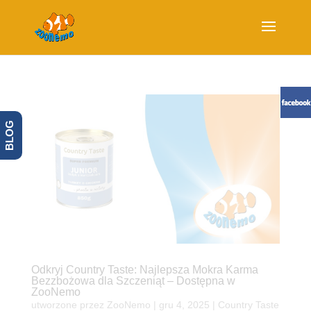
BLOG
Odkryj Country Taste: Najlepsza Mokra Karma
Bezzbożowa dla Szczeniąt – Dostępna w
ZooNemo
utworzone przez
ZooNemo
|
gru 4, 2025
|
Country Taste