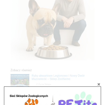
Zobacz również
Ryby akwariowe Legionowo i Nowy Dwór
Mazowiecki – Sklep ZooNemo
Z Życia Sklepu
Stwórz podwodne arcydzieło: Najpiękniejsze
rośliny akwariowe w ZooNemo – Legionowo i
Nowy Dwór Mazowiecki
Z Życia Sklepu