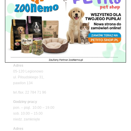
Upały wracają! Zadbaj o komfort swojego pupila
z matami chłodzącymi ZooNemo
Promocje
Petito Pet Shop – Internetowy Sklep Zoologiczny
Online! Wszystko Dla Twojego Pupila | ZooNemo
Z Życia Sklepu
Znajdź nas
Adres
05-120 Legionowo
ul. Piłsudskiego 31,
pawilon 134
tel./fax. 22 784 71 96
Godziny pracy
pon. – piąt. 10.00 – 19.00
sob. 10.00 – 15.00
niedz. zamknięte
Adres