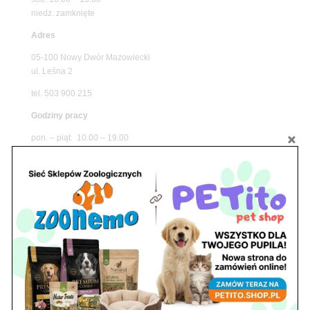
niedz. zamknięte
Adres
05-100 Nowy Dwór Mazowiecki
ul. Leśna 2
tel. 503 900 215
Godziny pracy
pon. – piąt. 10.00 – 19.00
sob. 8.00 – 15.00
niedz. zamknięte