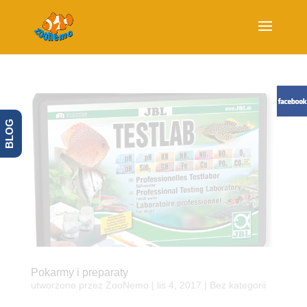
BLOG
Pokarmy i preparaty
utworzone przez
ZooNemo
|
lis 4, 2017
| Bez kategorii