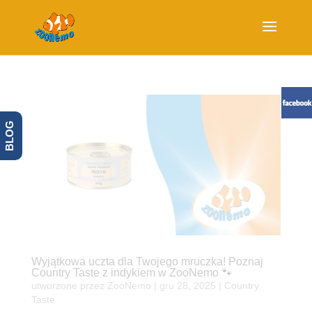
BLOG
Wyjątkowa uczta dla Twojego mruczka! Poznaj
Country Taste z indykiem w ZooNemo 🐾
utworzone przez
ZooNemo
|
gru 28, 2025
|
Country
Taste