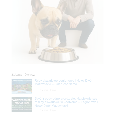
Zobacz również
Ryby akwariowe Legionowo i Nowy Dwór
Mazowiecki – Sklep ZooNemo
Z Życia Sklepu
Stwórz podwodne arcydzieło: Najpiękniejsze
rośliny akwariowe w ZooNemo – Legionowo i
Nowy Dwór Mazowiecki
Z Życia Sklepu