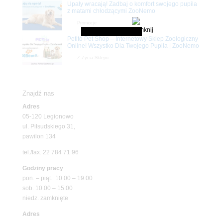
Upały wracają! Zadbaj o komfort swojego pupila
z matami chłodzącymi ZooNemo
Promocje
Petito Pet Shop – Internetowy Sklep Zoologiczny
Online! Wszystko Dla Twojego Pupila | ZooNemo
Z Życia Sklepu
Znajdź nas
Adres
05-120 Legionowo
ul. Piłsudskiego 31,
pawilon 134
tel./fax. 22 784 71 96
Godziny pracy
pon. – piąt. 10.00 – 19.00
sob. 10.00 – 15.00
niedz. zamknięte
Adres