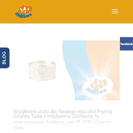
BLOG
Wyjątkowa uczta dla Twojego mruczka! Poznaj
Country Taste z indykiem w ZooNemo 🐾
utworzone przez
ZooNemo
|
gru 28, 2025
|
Country
Taste