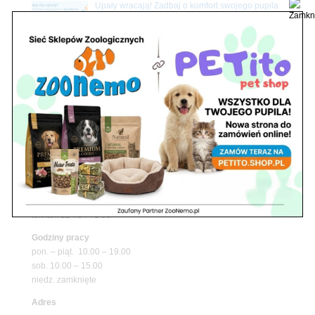
Upały wracają! Zadbaj o komfort swojego pupila
z matami chłodzącymi ZooNemo
Promocje
Petito Pet Shop – Internetowy Sklep Zoologiczny
Online! Wszystko Dla Twojego Pupila | ZooNemo
Z Życia Sklepu
Znajdź nas
Adres
05-120 Legionowo
ul. Piłsudskiego 31,
pawilon 134
tel./fax. 22 784 71 96
Godziny pracy
pon. – piąt. 10.00 – 19.00
sob. 10.00 – 15.00
niedz. zamknięte
Adres