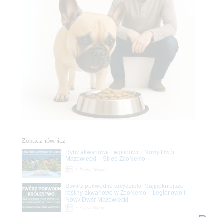
Zobacz również
Ryby akwariowe Legionowo i Nowy Dwór
Mazowiecki – Sklep ZooNemo
Z Życia Sklepu
Stwórz podwodne arcydzieło: Najpiękniejsze
rośliny akwariowe w ZooNemo – Legionowo i
Nowy Dwór Mazowiecki
Z Życia Sklepu