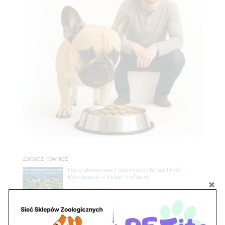
Zobacz również
Ryby akwariowe Legionowo i Nowy Dwór
Mazowiecki – Sklep ZooNemo
Z Życia Sklepu
Stwórz podwodne arcydzieło: Najpiękniejsze
rośliny akwariowe w ZooNemo – Legionowo i
Nowy Dwór Mazowiecki