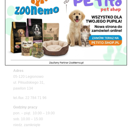
Z Życia Sklepu
Upały wracają! Zadbaj o komfort swojego pupila
z matami chłodzącymi ZooNemo
Promocje
Petito Pet Shop – Internetowy Sklep Zoologiczny
Online! Wszystko Dla Twojego Pupila | ZooNemo
Z Życia Sklepu
Znajdź nas
Adres
05-120 Legionowo
ul. Piłsudskiego 31,
pawilon 134
tel./fax. 22 784 71 96
Godziny pracy
pon. – piąt. 10.00 – 19.00
sob. 10.00 – 15.00
niedz. zamknięte