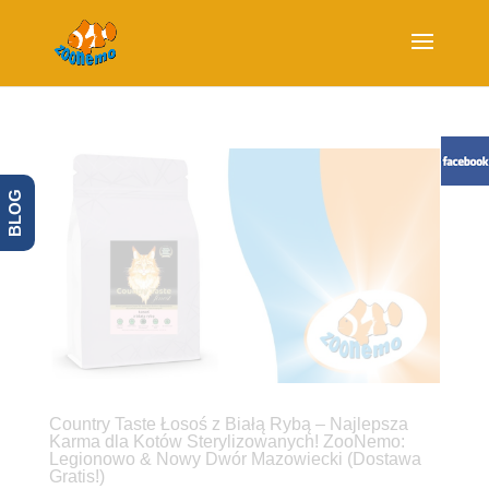
BLOG
Country Taste Łosoś z Białą Rybą – Najlepsza
Karma dla Kotów Sterylizowanych! ZooNemo:
Legionowo & Nowy Dwór Mazowiecki (Dostawa
Gratis!)