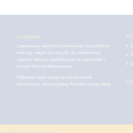
O witrynie
P
Zapraszamy wszystkich posiadaczy i sympatyków
Z
zwierząt małych czy dużych, do odwiedzenia
H
naszych sklepów zoologicznych w Legionowie i
C
Nowym Dworze Mazowieckim
Polecamy także wizytę na naszej stronie
Li
internetowej, która przybliży Państwu naszą ofertę.
mo
wszelkie prawa zastrzeżone