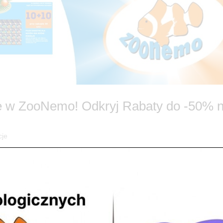
 w ZooNemo! Odkryj Rabaty do -50% 
cje
romocje w ZooNemo! 🎄 Szukasz idealnego prezentu, który sprawi Tw
ój portfel? ZooNemo ma dla Ciebie fantastyczną wiadomość! Ruszamy 