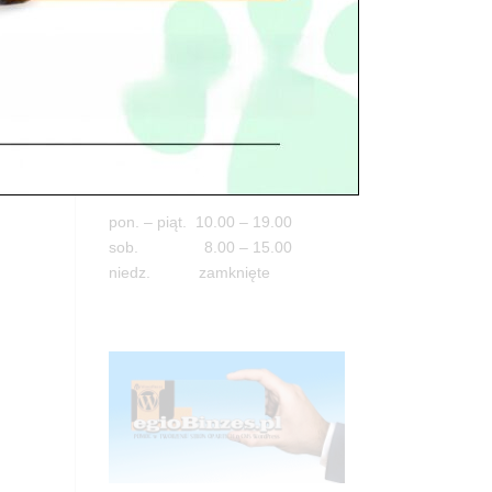
Adres
05-100 Nowy Dwór Mazowiecki
ul. Leśna 2
tel. 503 900 215
Godziny pracy
pon. – piąt. 10.00 – 19.00
sob. 8.00 – 15.00
niedz. zamknięte