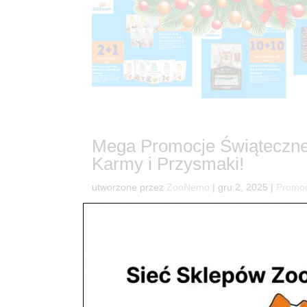
Mega Promocje Świąteczne
Karmy i Przysmaki!
utworzone przez
ZooNemo
|
gru 2, 2025
|
Promo
38Świąteczna Uczta dla Twojego Pupila! Mega P
zwierzakowi radość, a jednocześnie odciąży Tw
Promocjami Świątecznymi, które...