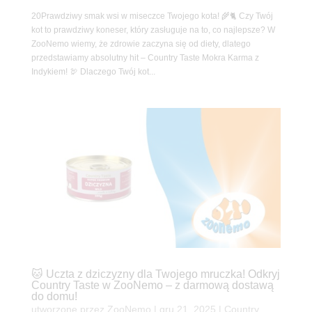
20Prawdziwy smak wsi w miseczce Twojego kota! 🌾🐈 Czy Twój
kot to prawdziwy koneser, który zasługuje na to, co najlepsze? W
ZooNemo wiemy, że zdrowie zaczyna się od diety, dlatego
przedstawiamy absolutny hit – Country Taste Mokra Karma z
Indykiem! 🦃 Dlaczego Twój kot...
🐱 Uczta z dziczyzny dla Twojego mruczka! Odkryj
Country Taste w ZooNemo – z darmową dostawą
do domu!
utworzone przez
ZooNemo
|
gru 21, 2025
|
Country