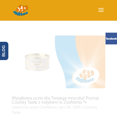
BLOG
Wyjątkowa uczta dla Twojego mruczka! Poznaj
Country Taste z indykiem w ZooNemo 🐾
utworzone przez
ZooNemo
|
gru 28, 2025
|
Country
Taste