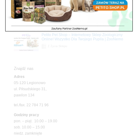
Z Życia Sklepu
Upały wracają! Zadbaj o komfort swojego pupila
z matami chłodzącymi ZooNemo
Promocje
Petito Pet Shop – Internetowy Sklep Zoologiczny
Online! Wszystko Dla Twojego Pupila | ZooNemo
Z Życia Sklepu
Znajdź nas
Adres
05-120 Legionowo
ul. Piłsudskiego 31,
pawilon 134
tel./fax. 22 784 71 96
Godziny pracy
pon. – piąt. 10.00 – 19.00
sob. 10.00 – 15.00
niedz. zamknięte