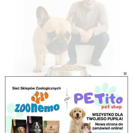
Zobacz również
Ryby akwariowe Legionowo i Nowy Dwór
Mazowiecki – Sklep ZooNemo
Z Życia Sklepu
Stwórz podwodne arcydzieło: Najpiękniejsze
rośliny akwariowe w ZooNemo – Legionowo i
Nowy Dwór Mazowiecki