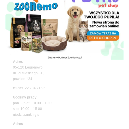
Upały wracają! Zadbaj o komfort swojego pupila
z matami chłodzącymi ZooNemo
Promocje
Petito Pet Shop – Internetowy Sklep Zoologiczny
Online! Wszystko Dla Twojego Pupila | ZooNemo
Z Życia Sklepu
Znajdź nas
Adres
05-120 Legionowo
ul. Piłsudskiego 31,
pawilon 134
tel./fax. 22 784 71 96
Godziny pracy
pon. – piąt. 10.00 – 19.00
sob. 10.00 – 15.00
niedz. zamknięte
Adres