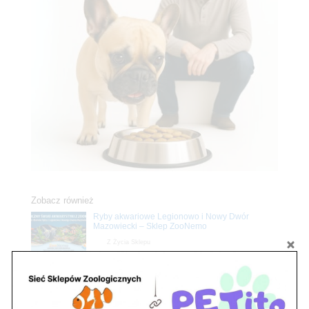
Zobacz również
Ryby akwariowe Legionowo i Nowy Dwór
Mazowiecki – Sklep ZooNemo
Z Życia Sklepu
Stwórz podwodne arcydzieło: Najpiękniejsze
rośliny akwariowe w ZooNemo – Legionowo i
Nowy Dwór Mazowiecki
Z Życia Sklepu