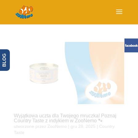
BLOG
Wyjątkowa uczta dla Twojego mruczka! Poznaj
Country Taste z indykiem w ZooNemo 🐾
utworzone przez
ZooNemo
|
gru 28, 2025
|
Country
Taste