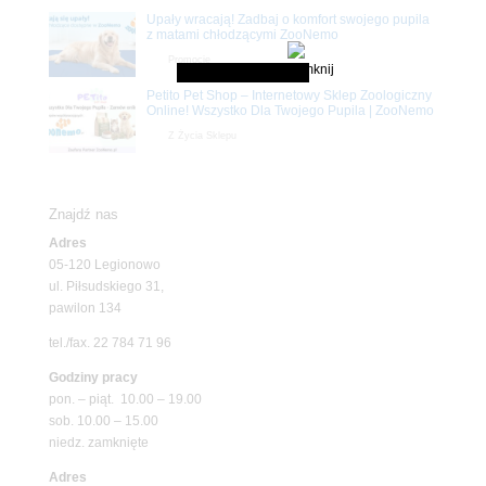
Upały wracają! Zadbaj o komfort swojego pupila
z matami chłodzącymi ZooNemo
Promocje
Petito Pet Shop – Internetowy Sklep Zoologiczny
Online! Wszystko Dla Twojego Pupila | ZooNemo
Z Życia Sklepu
Znajdź nas
Adres
05-120 Legionowo
ul. Piłsudskiego 31,
pawilon 134
tel./fax. 22 784 71 96
Godziny pracy
pon. – piąt. 10.00 – 19.00
sob. 10.00 – 15.00
niedz. zamknięte
Adres