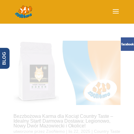
BLOG
Bezzbożowa Karma dla Kociąt Country Taste –
Idealny Start! Darmowa Dostawa: Legionowo,
Nowy Dwór Mazowiecki i Okolice!
utworzone przez
ZooNemo
|
lis 22, 2025
|
Country Taste