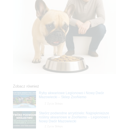
Zobacz również
Ryby akwariowe Legionowo i Nowy Dwór
Mazowiecki – Sklep ZooNemo
Z Życia Sklepu
Stwórz podwodne arcydzieło: Najpiękniejsze
rośliny akwariowe w ZooNemo – Legionowo i
Nowy Dwór Mazowiecki
Z Życia Sklepu