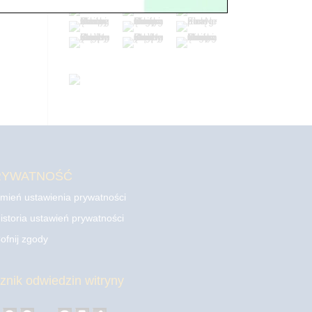
RYWATNOŚĆ
mień ustawienia prywatności
istoria ustawień prywatności
ofnij zgody
cznik odwiedzin witryny