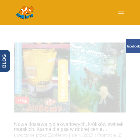
BLOG
Nowa dostawa ryb akwariowych, królików świnek
morskich. Karma dla psa w dobrej cenie…
utworzone przez
ZooNemo
|
sie 4, 2019
|
Promocje
,
Z