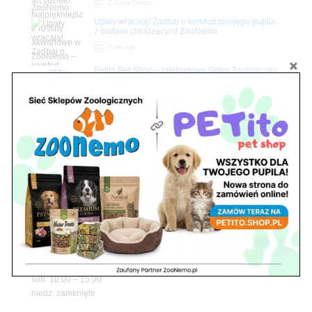
Z Życia Sklepu
Upały wracają! Zadbaj o komfort swojego pupila
z matami chłodzącymi ZooNemo
Promocje
Petito Pet Shop – Internetowy Sklep Zoologiczny
Online! Wszystko Dla Twojego Pupila | ZooNemo
Z Życia Sklepu
Znajdź nas
Adres
05-120 Legionowo
ul. Piłsudskiego 31,
pawilon 134
tel./fax. 22 784 71 96
Godziny pracy
pon. – piąt. 10.00 – 19.00
sob. 10.00 – 15.00
niedz. zamknięte